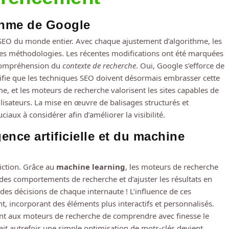
ithme de Google
s SEO du monde entier. Avec chaque ajustement d’algorithme, les
elles méthodologies. Les récentes modifications ont été marquées
 compréhension du
contexte de recherche
. Oui, Google s’efforce de
nifie que les techniques SEO doivent désormais embrasser cette
e, et les moteurs de recherche valorisent les sites capables de
ilisateurs. La mise en œuvre de balisages structurés et
iaux à considérer afin d’améliorer la visibilité.
gence artificielle et du machine
-fiction. Grâce au
machine learning
, les moteurs de recherche
 des comportements de recherche et d’ajuster les résultats en
es décisions de chaque internaute ! L’influence de ces
t, incorporant des éléments plus interactifs et personnalisés.
tant aux moteurs de recherche de comprendre avec finesse le
ait autrefois une simple optimisation de mots-clés devient